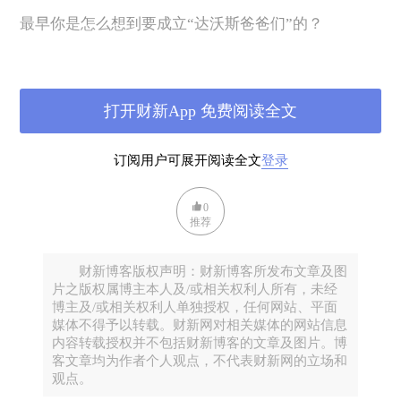
最早你是怎么想到要成立“达沃斯爸爸们”的？
David：
打开财新App 免费阅读全文
我们这个小社群，可以叫达沃斯爸爸们，也可以叫
YGL 爸爸们。
订阅用户可展开阅读全文
登录
在谈我们的发心之前，我想有必要先介绍一下达沃斯
0
的这些青年领袖们（YGL），这能帮助大家更好地理
推荐
解在这个群体中的爸爸们。
财新博客版权声明：财新博客所发布文章及图
首先，很多人对能去达沃斯开会的人估计有刻板印
片之版权属博主本人及/或相关权利人所有，未经
博主及/或相关权利人单独授权，任何网站、平面
象，比如他们是世界上最有钱、有权的一帮人，都坐
媒体不得予以转载。财新网对相关媒体的网站信息
着自己的私人飞机，在房间里面抽着雪茄，然后就决
内容转载授权并不包括财新博客的文章及图片。博
定了世界上几百几千万人的命运。
客文章均为作者个人观点，不代表财新网的立场和
观点。