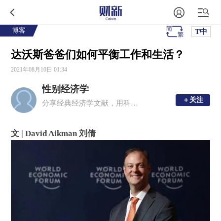
博客
T中
达沃斯爸爸们如何平衡工作和生活？
2021年08月10日 01:34
性别经济学
＋关注
＋关注
分享经典经济学文献，用科学和理性的态度来探讨性别问题。
文 | David Aikman 刘倩