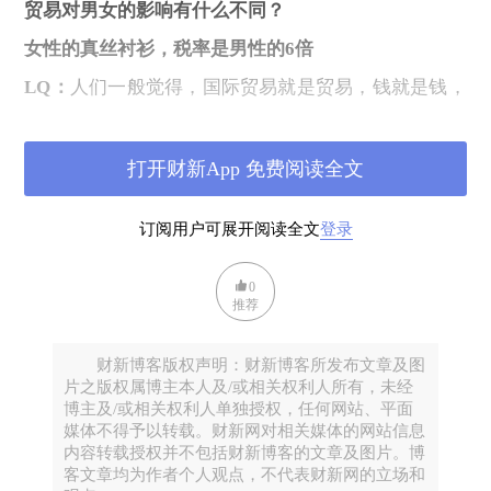
贸易对男女的影响有什么不同？
女性的真丝衬衫，税率是男性的6倍
LQ：
人们一般觉得，国际贸易就是贸易，钱就是钱，
就是数字。贸易怎么会有性别视角，怎么对男女的影
响不一样呢？
Tatiana：
举个简单的例子，女性穿的丝
打开财新App 免费阅读全文
绸衬衫，它的进口税平均要比男性穿的丝绸衬衫高 6
倍。运动系列的衣服，女性系列的进口关税是男性系
订阅用户可展开阅读全文
登录
列进口关税的 3 倍以上。（注：这个数据出现在瑞典
2017 年的《Feminist Trade Policy》报告里）
0
我们也可以从各国的贸易政策来看，例如拿纺织业和
推荐
服装业为例，国家要想更多地开放这种女性参与密集
度更高的行业，那在国际贸易谈判的时候，就可以
考
财新博客版权声明：财新博客所发布文章及图
虑到相关税率的制定，以及是否可以缓慢开放，用更
片之版权属博主本人及/或相关权利人所有，未经
博主及/或相关权利人单独授权，任何网站、平面
多时间换取让行业里受影响的女性去更好地去适应、
媒体不得予以转载。财新网对相关媒体的网站信息
调整和准备。
内容转载授权并不包括财新博客的文章及图片。博
客文章均为作者个人观点，不代表财新网的立场和
这就可以证明，国际贸易不是完全性别中立的。